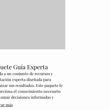
uete Guía Experta
a a un conjunto de recursos y
tación experta diseñada para
izar sus resultados. Este paquete le
rciona el conocimiento necesario
tomar decisiones informadas y
tégicas en su área de interés.
rar más