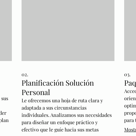
02.
03.
Planificación Solución
Paq
Personal
Acced
 sus
orien
Le ofrecemos una hoja de ruta clara y
optim
adaptada a sus circunstancias
der
propo
individuales. Analizamos sus necesidades
 plan
para 
para diseñar un enfoque práctico y
estra
efectivo que le guíe hacia sus metas
Most